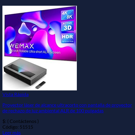
Vista Rápida
Proyector láser de alcance ultracorto con pantalla de proyector
de rechazo de luz ambiental ALR de 100 pulgadas
$: ( Contáctenos )
Código: 51515
Leer más