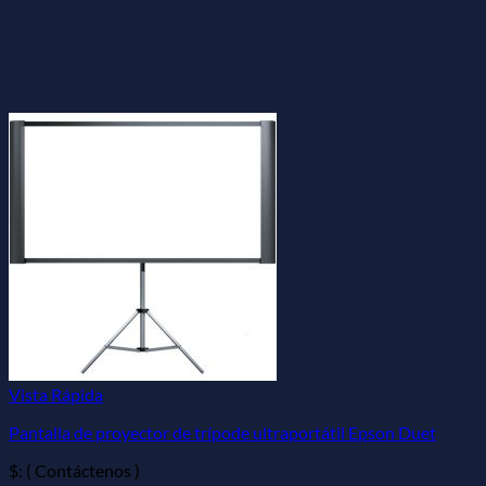
Vista Rápida
Pantalla de proyector de trípode ultraportátil Epson Duet
$: ( Contáctenos )