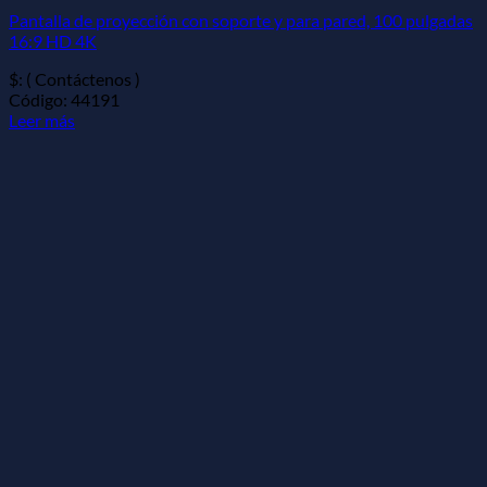
Pantalla de proyección con soporte y para pared, 100 pulgadas
16:9 HD 4K
$: ( Contáctenos )
Código: 44191
Leer más