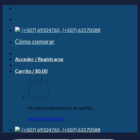
Saltar
al
contenido
(+507) 69324765,
(+507) 63170588
Cómo comprar
Acceder / Registrarse
Carrito /
$
0.00
No hay productos en el carrito.
Volver a la tienda
(+507) 69324765,
(+507) 63170588