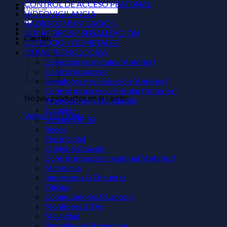
CONTROL DE ACCESO PEATONAL
Buscar
VIDEOVIGILANCIA
por:
RADIOCOMUNICACIÓN
SEMÁFOROS Y SEÑALIZACIÓN
Carrito
DETECCIÓN DE METALES
OTRAS TECNOLOGÍAS
Detección de metales (Anterior)
Control de acceso
Semáforos y señalización (Anterior)
Control de acceso vehicular (Anterior)
No hay productos en el carrito.
Promociones y Liquidación
Juguetes
Volver a la tienda
Sistemas RFID
Redes
Electricidad
Credencialización
Control de acceso peatonal (Anterior)
Materiales
Impresoras & Etiquetas
Oficina
Computadoras & Laptops
Monitores & TVs
Movilidad
Pantallas de Proyección