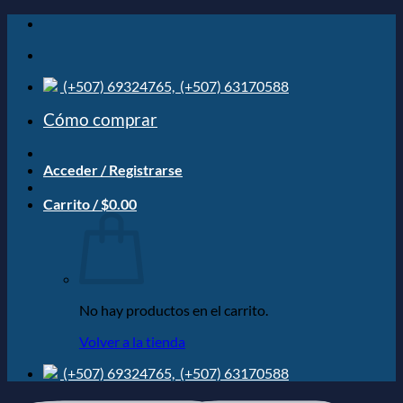
Saltar
al
contenido
(+507) 69324765,
(+507) 63170588
Cómo comprar
Acceder / Registrarse
Carrito /
$
0.00
No hay productos en el carrito.
Volver a la tienda
(+507) 69324765,
(+507) 63170588