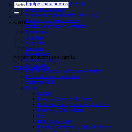
Equipos para puntos de venta
Buscar
Seguridad biológica
por:
Semáforos y señalización (Anterior)
Equipos para usos marinos
Carrito
Radiocomunicación (Anterior)
Electrónica
Juguetes
Seguridad
Software
Electricidad
No hay productos en el carrito.
Control de acceso
Materiales
Volver a la tienda
Control de acceso vehicular (Anterior)
Promociones y Liquidación
Sistemas RFID
Redes
Cables
Placas y Soported de Pared
KVM Switches, Consolas y Splitters
Puentes y Enrutadores
PoE
Hubs & Switches
Paneles, Gabinetes y Cajas de Redes