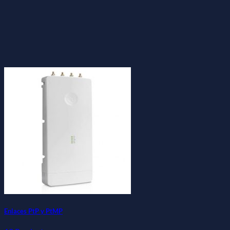
Enlaces PtP y PtMP