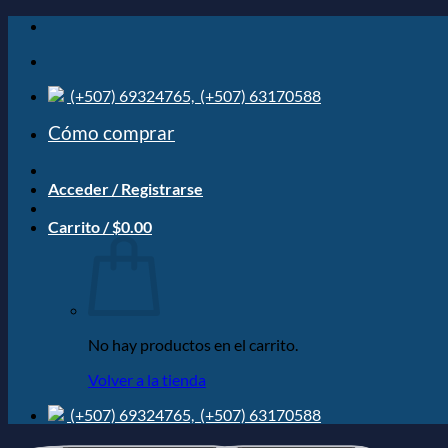
Saltar
al
contenido
(+507) 69324765,
(+507) 63170588
Cómo comprar
Acceder / Registrarse
Carrito /
$
0.00
No hay productos en el carrito.
Volver a la tienda
(+507) 69324765,
(+507) 63170588