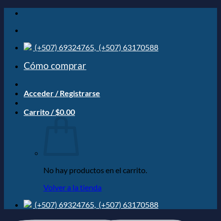
Saltar
al
contenido
(+507) 69324765,
(+507) 63170588
Cómo comprar
Acceder / Registrarse
Carrito /
$
0.00
No hay productos en el carrito.
Volver a la tienda
(+507) 69324765,
(+507) 63170588