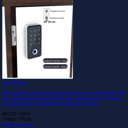
Vista Rápida
(SE-FM30F) Sistemas de control de acceso con tarjeta NFC/MF
por huella dactilar, identificación por radiofrecuencia, bloqueo
por contraseña, pantalla táctil, tarjeta de memoria
$
67.20
+ITBMS
Código: 75216
Añadir al carrito