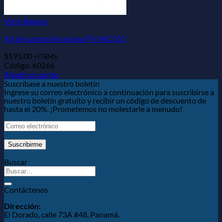
Vista Rápida
Kit de control de acceso FS-SAC101
$
195.00
+ITBMS
Código: 60266
Añadir al carrito
Suscríbase a nuestro boletín
Ingrese su correo electrónico a continuación para suscribirse a
nuestro boletín gratuito y recibir un código de descuento de
hasta el 20%. ¡Prometemos no molestarle a menudo!
Buscar
Contáctenos
Dirección:
El Dorado, calle 73A #48, Panamá.