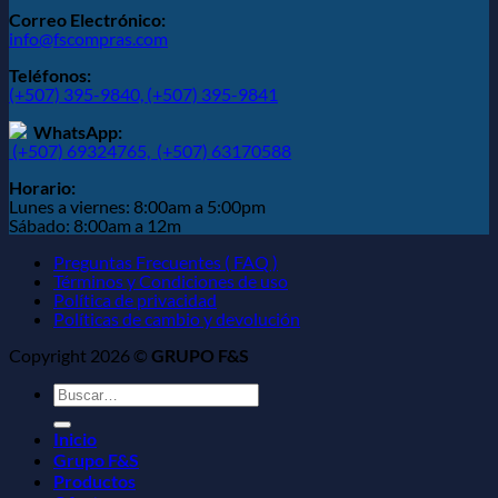
Correo Electrónico:
info@fscompras.com
Teléfonos:
(+507) 395-9840,
(+507) 395-9841
WhatsApp:
(+507) 69324765,
(+507) 63170588
Horario:
Lunes a viernes: 8:00am a 5:00pm
Sábado: 8:00am a 12m
Preguntas Frecuentes ( FAQ )
Términos y Condiciones de uso
Política de privacidad
Políticas de cambio y devolución
Copyright 2026 ©
GRUPO F&S
Buscar
por:
Inicio
Grupo F&S
Productos