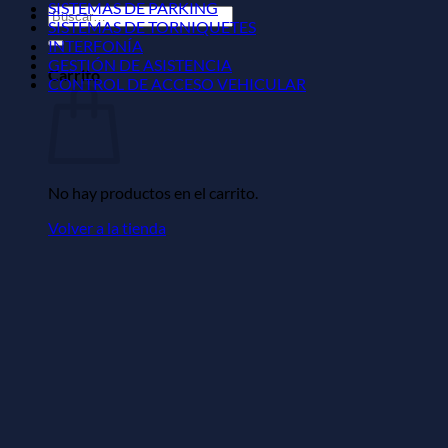
SISTEMAS DE PARKING
Buscar
SISTEMAS DE TORNIQUETES
por:
INTERFONÍA
GESTIÓN DE ASISTENCIA
Carrito
CONTROL DE ACCESO VEHICULAR
No hay productos en el carrito.
Volver a la tienda