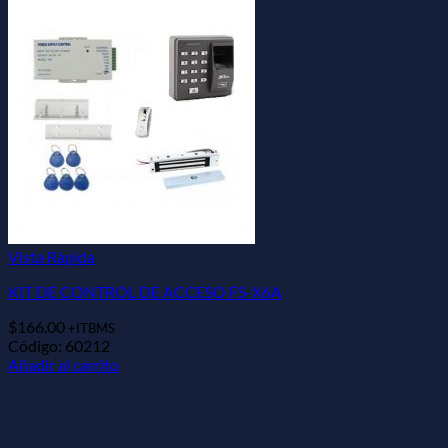
Vista Rápida
KIT DE CONTROL DE ACCESO FS-X6A
$
166.00
+ITBMS
Código: 60212
Añadir al carrito