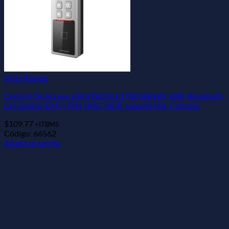
Vista Rápida
Control De Acceso HIKVISION K1T805EBWX, Wifi, Bluetooth,
con tarjeta (EM) y PIN, IP65, IK08, soporte Hik-Connect
$
109.77
+ITBMS
Código: 66562
Añadir al carrito