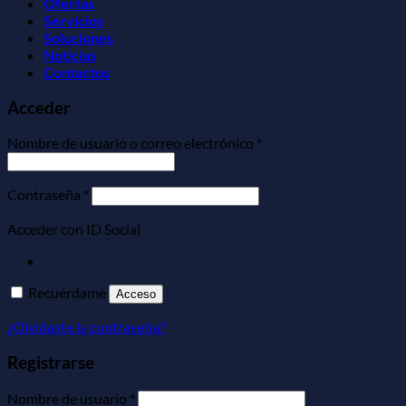
Ofertas
Servicios
Soluciones
Noticias
Contactos
Acceder
Obligatorio
Nombre de usuario o correo electrónico
*
Obligatorio
Contraseña
*
Acceder con ID Social
Recuérdame
Acceso
¿Olvidaste la contraseña?
Registrarse
Obligatorio
Nombre de usuario
*