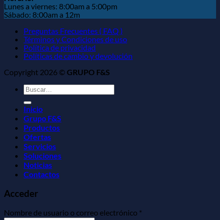
Lunes a viernes: 8:00am a 5:00pm
Sábado: 8:00am a 12m
Preguntas Frecuentes ( FAQ )
Términos y Condiciones de uso
Política de privacidad
Políticas de cambio y devolución
Copyright 2026 ©
GRUPO F&S
Buscar
por:
Inicio
Grupo F&S
Productos
Ofertas
Servicios
Soluciones
Noticias
Contactos
Acceder
Obligatorio
Nombre de usuario o correo electrónico
*