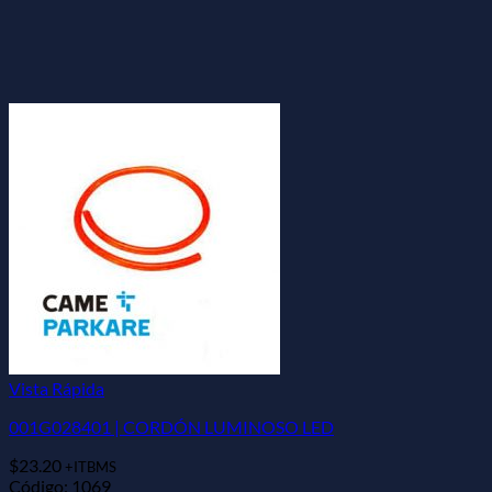
Vista Rápida
001G028401 | CORDÓN LUMINOSO LED
$
23.20
+ITBMS
Código: 1069