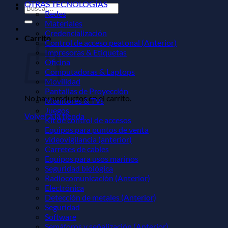
OTRAS TECNOLOGÍAS
Buscar
Redes
por:
Materiales
Credencialización
Carrito
Control de acceso peatonal (Anterior)
Impresoras & Etiquetas
Oficina
Computadoras & Laptops
Movilidad
Pantallas de Proyección
No hay productos en el carrito.
Monitores & TVs
Juegos
Volver a la tienda
Kit de control de accesos
Equipos para puntos de venta
videovigilancia (anterior)
Carretes de cables
Equipos para usos marinos
Seguridad biológica
Radiocomunicación (Anterior)
Electrónica
Detección de metales (Anterior)
Seguridad
Software
Semáforos y señalización (Anterior)