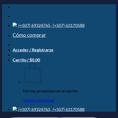
Saltar
al
contenido
(+507) 69324765,
(+507) 63170588
Cómo comprar
Acceder / Registrarse
Carrito /
$
0.00
No hay productos en el carrito.
Volver a la tienda
(+507) 69324765,
(+507) 63170588