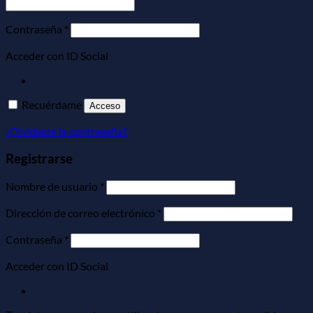
Obligatorio
Contraseña
*
Acceder con ID Social
Recuérdame
Acceso
¿Olvidaste la contraseña?
Registrarse
Obligatorio
Nombre de usuario
*
Obligatorio
Dirección de correo electrónico
*
Obligatorio
Contraseña
*
Acceder con ID Social