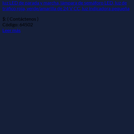
luz LED de parada y marcha, lámpara de semáforo LED, luz de
tráfico roja, verde/amarilla de 24 V CC, luz indicadora pequeña
$: ( Contáctenos )
Código: 64502
Leer más