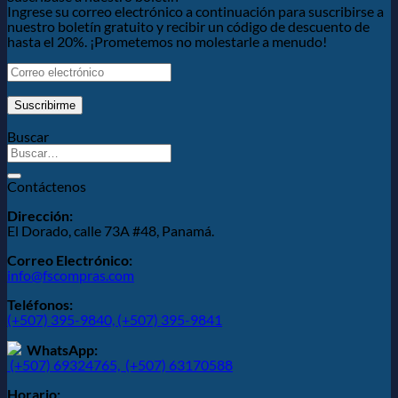
Ingrese su correo electrónico a continuación para suscribirse a
nuestro boletín gratuito y recibir un código de descuento de
hasta el 20%. ¡Prometemos no molestarle a menudo!
Buscar
Contáctenos
Dirección:
El Dorado, calle 73A #48, Panamá.
Correo Electrónico:
info@fscompras.com
Teléfonos:
(+507) 395-9840,
(+507) 395-9841
WhatsApp:
(+507) 69324765,
(+507) 63170588
Horario: