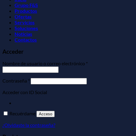
Grupo F&S
Productos
Ofertas
Servicios
Soluciones
Noticias
Contactos
Acceder
Obligatorio
Nombre de usuario o correo electrónico
*
Obligatorio
Contraseña
*
Acceder con ID Social
Recuérdame
Acceso
¿Olvidaste la contraseña?