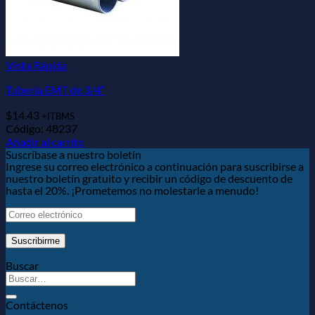
Vista Rápida
Tubería EMT de 3/4″
$
14.43
+ITBMS
Código: 48237
Añadir al carrito
Suscríbase a nuestro boletín
Ingrese su correo electrónico a continuación para suscribirse a
nuestro boletín gratuito y recibir un código de descuento de
hasta el 20%. ¡Prometemos no molestarle a menudo!
Buscar
Contáctenos