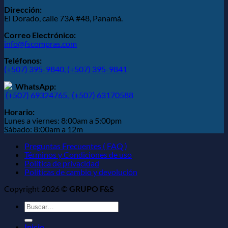
Dirección:
El Dorado, calle 73A #48, Panamá.
Correo Electrónico:
info@fscompras.com
Teléfonos:
(+507) 395-9840,
(+507) 395-9841
WhatsApp:
(+507) 69324765,
(+507) 63170588
Horario:
Lunes a viernes: 8:00am a 5:00pm
Sábado: 8:00am a 12m
Preguntas Frecuentes ( FAQ )
Términos y Condiciones de uso
Política de privacidad
Políticas de cambio y devolución
Copyright 2026 ©
GRUPO F&S
Buscar
por:
Inicio