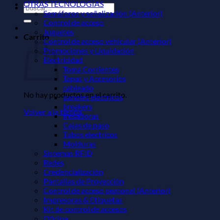
OTRAS TECNOLOGÍAS
Buscar
Semáforos y señalización (Anterior)
por:
Control de acceso
Juguetes
Carrito
Control de acceso vehicular (Anterior)
Promociones y Liquidación
Electricidad
Toma Corrientes
Tapas y Accesorios
cableado
No hay productos en el carrito.
paneles electricos
breakers
Volver a la tienda
fresadoras
Cajas de paso
Tubos electricos
Molduras
Sistemas RFID
Redes
Credencialización
Pantallas de Proyección
Control de acceso peatonal (Anterior)
Impresoras & Etiquetas
Kit de control de accesos
Oficina