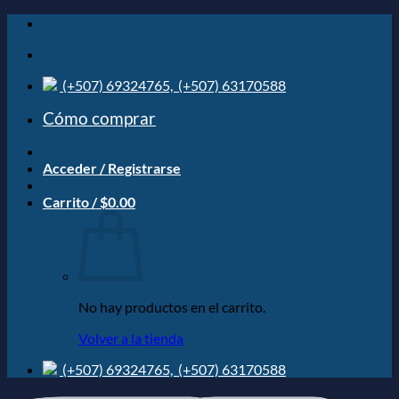
Saltar
al
contenido
(+507) 69324765,
(+507) 63170588
Cómo comprar
Acceder / Registrarse
Carrito /
$
0.00
No hay productos en el carrito.
Volver a la tienda
(+507) 69324765,
(+507) 63170588