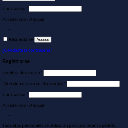
Obligatorio
Contraseña
*
Acceder con ID Social
Recuérdame
Acceso
¿Olvidaste la contraseña?
Registrarse
Obligatorio
Nombre de usuario
*
Obligatorio
Dirección de correo electrónico
*
Obligatorio
Contraseña
*
Acceder con ID Social
Tus datos personales se utilizarán para procesar tu pedido,