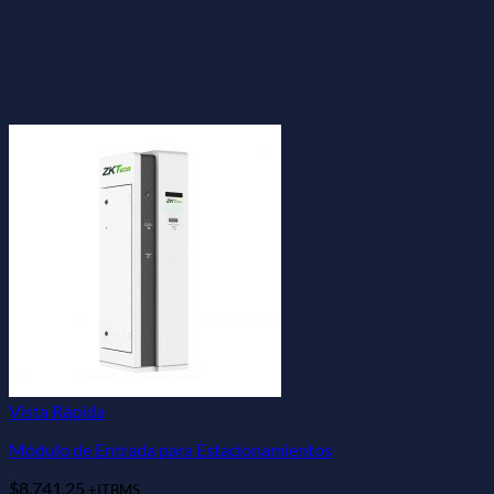
Vista Rápida
Módulo de Entrada para Estacionamientos
$
8,741.25
+ITBMS