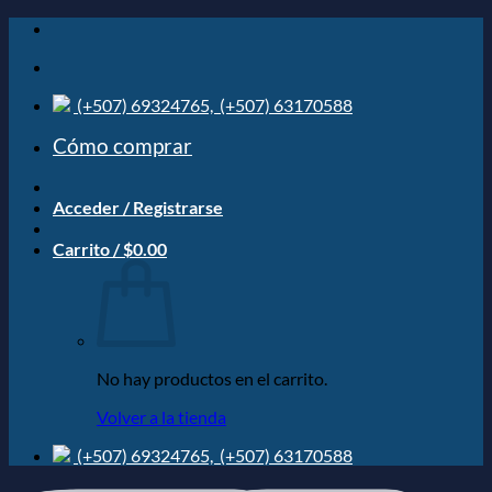
Saltar
al
contenido
(+507) 69324765,
(+507) 63170588
Cómo comprar
Acceder / Registrarse
Carrito /
$
0.00
No hay productos en el carrito.
Volver a la tienda
(+507) 69324765,
(+507) 63170588