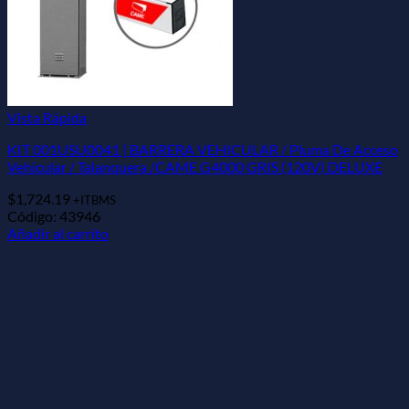
Vista Rápida
KIT 001USU0041 | BARRERA VEHICULAR / Pluma De Acceso
Vehicular / Talanquera /CAME G4000 GRIS (120V) DELUXE
$
1,724.19
+ITBMS
Código: 43946
Añadir al carrito