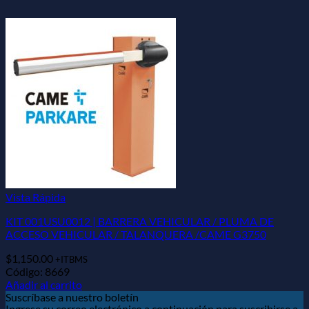
Vista Rápida
KIT 001USU0012 | BARRERA VEHICULAR / PLUMA DE
ACCESO VEHICULAR / TALANQUERA /CAME G3750
$
1,150.00
+ITBMS
Código: 8669
Añadir al carrito
Suscríbase a nuestro boletín
Ingrese su correo electrónico a continuación para suscribirse a