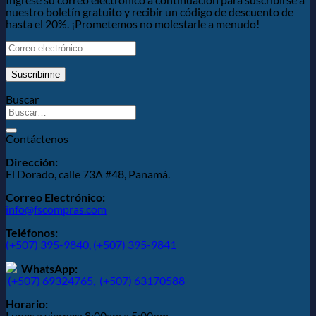
nuestro boletín gratuito y recibir un código de descuento de
hasta el 20%. ¡Prometemos no molestarle a menudo!
Buscar
Contáctenos
Dirección:
El Dorado, calle 73A #48, Panamá.
Correo Electrónico:
info@fscompras.com
Teléfonos:
(+507) 395-9840,
(+507) 395-9841
WhatsApp:
(+507) 69324765,
(+507) 63170588
Horario:
Lunes a viernes: 8:00am a 5:00pm