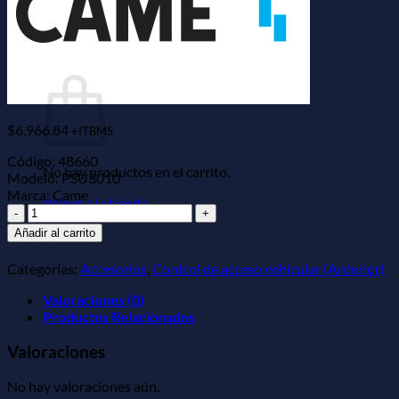
Buscar
por:
Carrito
$
6,966.84
+ITBMS
Código: 48660
No hay productos en el carrito.
Modelo: PSU3010
Marca: Came
Volver a la tienda
Unidad
de
Añadir al carrito
Salida
para
Categorías:
Accesorios
,
Control de acceso vehicular (Anterior)
Estacionamiento
CAME
Valoraciones (0)
cantidad
Productos Relacionados
Valoraciones
No hay valoraciones aún.