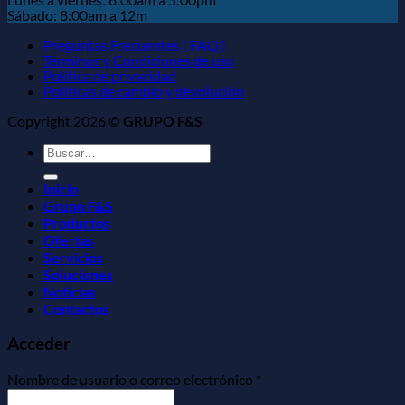
Sábado: 8:00am a 12m
Preguntas Frecuentes ( FAQ )
Términos y Condiciones de uso
Política de privacidad
Políticas de cambio y devolución
Copyright 2026 ©
GRUPO F&S
Buscar
por:
Inicio
Grupo F&S
Productos
Ofertas
Servicios
Soluciones
Noticias
Contactos
Acceder
Obligatorio
Nombre de usuario o correo electrónico
*