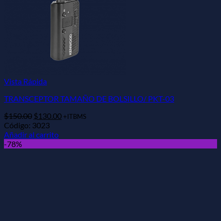
Vista Rápida
TRANSCEPTOR TAMAÑO DE BOLSILLO/ PKT-03
El
El
$
150.00
$
130.00
+ITBMS
precio
precio
Código: 3023
original
actual
Añadir al carrito
era:
es:
-78%
$150.00.
$130.00.