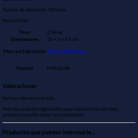
Tiempo de ejecución: 18 horas
Peso: 0.8 lbs
Peso
0.36 kg
Dimensiones
16 × 6 × 2.5 cm
Marca o Fabricante
Otros Fabricantes
Modelo
HNN8148
Valoraciones
No hay valoraciones aún.
Solo los usuarios registrados que hayan comprado este
producto pueden hacer una valoración.
Productos que pueden interesarle...