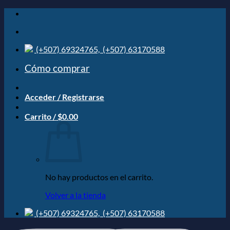
Saltar
al
contenido
(+507) 69324765,
(+507) 63170588
Cómo comprar
Acceder / Registrarse
Carrito /
$
0.00
No hay productos en el carrito.
Volver a la tienda
(+507) 69324765,
(+507) 63170588