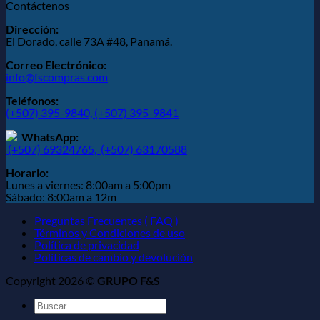
Contáctenos
Dirección:
El Dorado, calle 73A #48, Panamá.
Correo Electrónico:
info@fscompras.com
Teléfonos:
(+507) 395-9840,
(+507) 395-9841
WhatsApp:
(+507) 69324765,
(+507) 63170588
Horario:
Lunes a viernes: 8:00am a 5:00pm
Sábado: 8:00am a 12m
Preguntas Frecuentes ( FAQ )
Términos y Condiciones de uso
Política de privacidad
Políticas de cambio y devolución
Copyright 2026 ©
GRUPO F&S
Buscar
por: