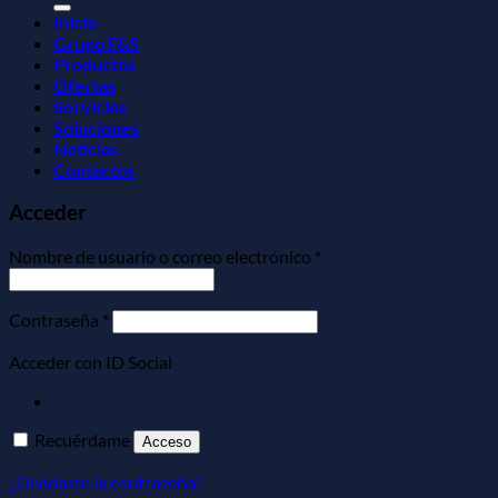
Inicio
Grupo F&S
Productos
Ofertas
Servicios
Soluciones
Noticias
Contactos
Acceder
Obligatorio
Nombre de usuario o correo electrónico
*
Obligatorio
Contraseña
*
Acceder con ID Social
Recuérdame
Acceso
¿Olvidaste la contraseña?