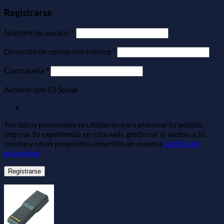
Registrarse
Obligatorio
Nombre de usuario
*
Obligatorio
Dirección de correo electrónico
*
Obligatorio
Contraseña
*
Acceder con ID Social
Tus datos personales se utilizarán para procesar tu pedido,
mejorar tu experiencia en esta web, gestionar el acceso a tu
cuenta y otros propósitos descritos en nuestra
política de
privacidad
.
Registrarse