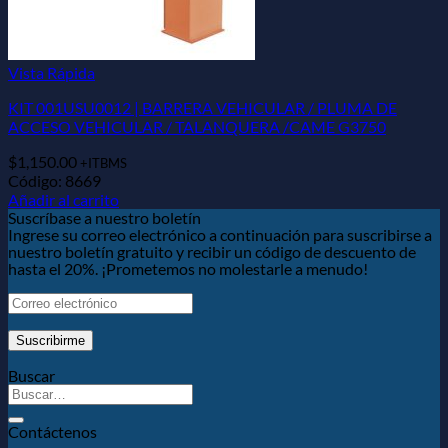
Vista Rápida
KIT 001USU0012 | BARRERA VEHICULAR / PLUMA DE
ACCESO VEHICULAR / TALANQUERA /CAME G3750
$
1,150.00
+ITBMS
Código: 8669
Añadir al carrito
Suscríbase a nuestro boletín
Ingrese su correo electrónico a continuación para suscribirse a
nuestro boletín gratuito y recibir un código de descuento de
hasta el 20%. ¡Prometemos no molestarle a menudo!
Buscar
Contáctenos