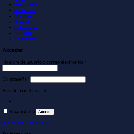
Grupo F&S
Productos
Ofertas
Servicios
Soluciones
Noticias
Contactos
Acceder
Obligatorio
Nombre de usuario o correo electrónico
*
Obligatorio
Contraseña
*
Acceder con ID Social
Recuérdame
Acceso
¿Olvidaste la contraseña?