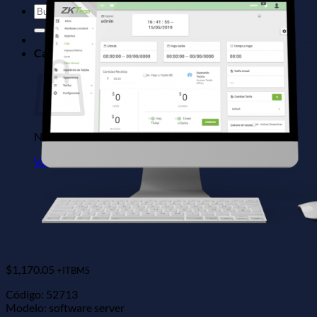
Buscar
por:
Carrito
No hay productos en el carrito.
Volver a la tienda
$
1,170.05
+ITBMS
Código: 52713
Modelo: software server