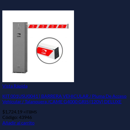
Vista Rápida
KIT 001USU0041 | BARRERA VEHICULAR / Pluma De Acceso
Vehicular / Talanquera /CAME G4000 GRIS (120V) DELUXE
$
1,724.19
+ITBMS
Código: 43946
Añadir al carrito