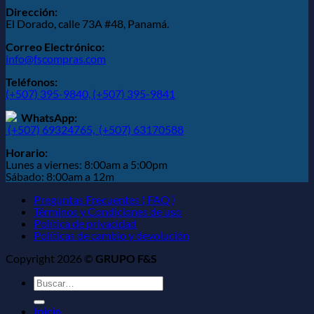
Dirección:
El Dorado, calle 73A #48, Panamá.
Correo Electrónico:
info@fscompras.com
Teléfonos:
(+507) 395-9840,
(+507) 395-9841
WhatsApp:
(+507) 69324765,
(+507) 63170588
Horario:
Lunes a viernes: 8:00am a 5:00pm
Sábado: 8:00am a 12m
Preguntas Frecuentes ( FAQ )
Términos y Condiciones de uso
Política de privacidad
Políticas de cambio y devolución
Copyright 2026 ©
GRUPO F&S
Buscar
por:
Inicio