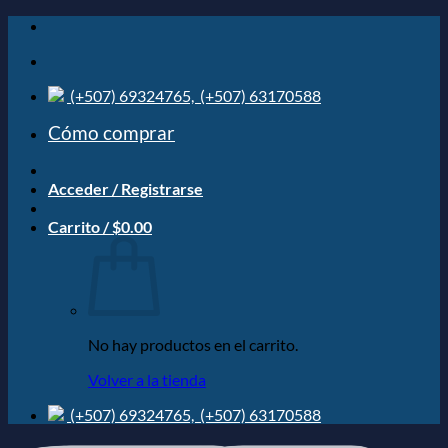
Saltar
al
contenido
(+507) 69324765,
(+507) 63170588
Cómo comprar
Acceder / Registrarse
Carrito /
$
0.00
No hay productos en el carrito.
Volver a la tienda
(+507) 69324765,
(+507) 63170588