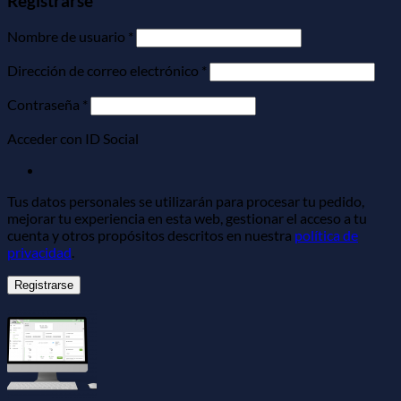
Registrarse
Obligatorio
Nombre de usuario
*
Obligatorio
Dirección de correo electrónico
*
Obligatorio
Contraseña
*
Acceder con ID Social
Tus datos personales se utilizarán para procesar tu pedido,
mejorar tu experiencia en esta web, gestionar el acceso a tu
cuenta y otros propósitos descritos en nuestra
política de
privacidad
.
Registrarse