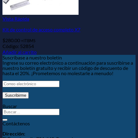
Vista Rápida
Kit de control de acceso completo X7
$
280.00
+ITBMS
Código: 52854
Añadir al carrito
Suscríbase a nuestro boletín
Ingrese su correo electrónico a continuación para suscribirse a
nuestro boletín gratuito y recibir un código de descuento de
hasta el 20%. ¡Prometemos no molestarle a menudo!
Buscar
Contáctenos
Dirección: