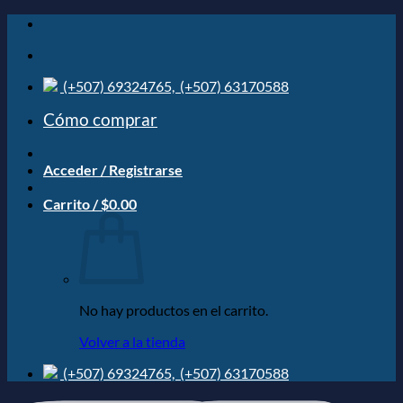
Saltar
al
contenido
(+507) 69324765,
(+507) 63170588
Cómo comprar
Acceder / Registrarse
Carrito /
$
0.00
No hay productos en el carrito.
Volver a la tienda
(+507) 69324765,
(+507) 63170588