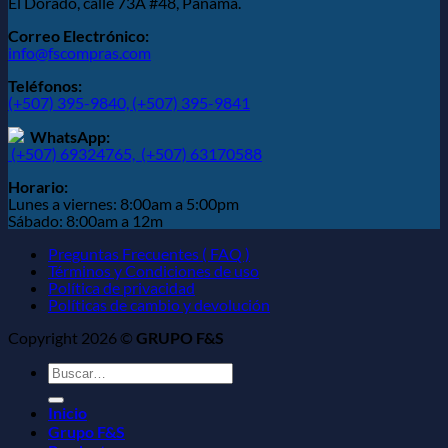
El Dorado, calle 73A #48, Panamá.
Correo Electrónico:
info@fscompras.com
Teléfonos:
(+507) 395-9840,
(+507) 395-9841
WhatsApp:
(+507) 69324765,
(+507) 63170588
Horario:
Lunes a viernes: 8:00am a 5:00pm
Sábado: 8:00am a 12m
Preguntas Frecuentes ( FAQ )
Términos y Condiciones de uso
Política de privacidad
Políticas de cambio y devolución
Copyright 2026 ©
GRUPO F&S
Buscar
por:
Inicio
Grupo F&S