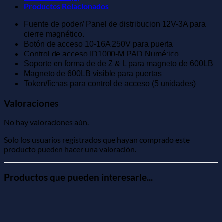
Productos Relacionados
Fuente de poder/ Panel de distribucion 12V-3A para
cierre magnético.
Botón de acceso 10-16A 250V para puerta
Control de acceso ID1000-M PAD Numérico
Soporte en forma de de Z & L para magneto de 600LB
Magneto de 600LB visible para puertas
Token/fichas para control de acceso (5 unidades)
Valoraciones
No hay valoraciones aún.
Solo los usuarios registrados que hayan comprado este
producto pueden hacer una valoración.
Productos que pueden interesarle...