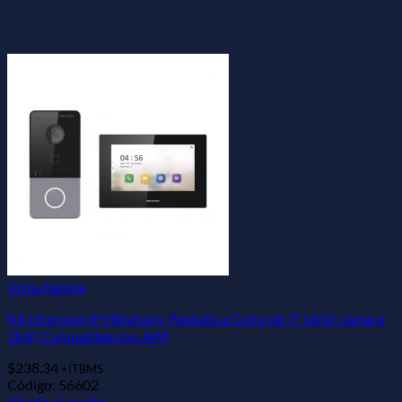
Vista Rápida
Kit Intercom IP Hikvision, Pantalla a Color de 7″ táctil, cámara
2MP, Compatible con APP
$
238.34
+ITBMS
Código: 56602
Añadir al carrito