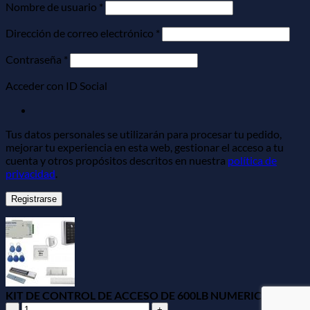
Obligatorio
Nombre de usuario
*
Obligatorio
Dirección de correo electrónico
*
Obligatorio
Contraseña
*
Acceder con ID Social
Tus datos personales se utilizarán para procesar tu pedido,
mejorar tu experiencia en esta web, gestionar el acceso a tu
cuenta y otros propósitos descritos en nuestra
política de
privacidad
.
Registrarse
KIT DE CONTROL DE ACCESO DE 600LB NUMERICO
KIT