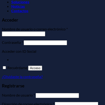
Soluciones
Noticias
Contactos
Acceder
Obligatorio
Nombre de usuario o correo electrónico
*
Obligatorio
Contraseña
*
Acceder con ID Social
Recuérdame
Acceso
¿Olvidaste la contraseña?
Registrarse
Obligatorio
Nombre de usuario
*
Obligatorio
Dirección de correo electrónico
*