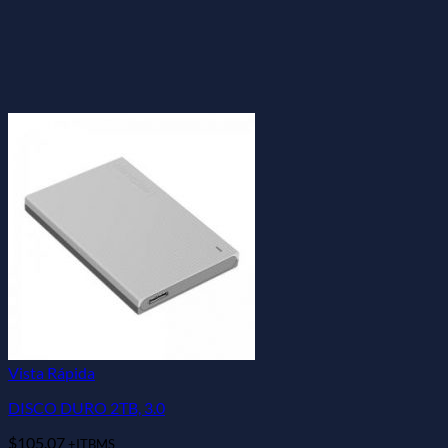
Vista Rápida
DISCO DURO 2TB, 3.0
$
105.07
+ITBMS