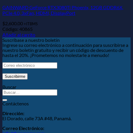
GAINWARD GeForce RTX3080Ti Phoenix, 12GB GDDR6X,
PCIe 4.0, 3xFan, HDMI, DisplayPort
$
2,600.00
+ITBMS
Código: 40865
Añadir al carrito
Suscríbase a nuestro boletín
Ingrese su correo electrónico a continuación para suscribirse a
nuestro boletín gratuito y recibir un código de descuento de
hasta el 20%. ¡Prometemos no molestarle a menudo!
Buscar
Contáctenos
Dirección:
El Dorado, calle 73A #48, Panamá.
Correo Electrónico: