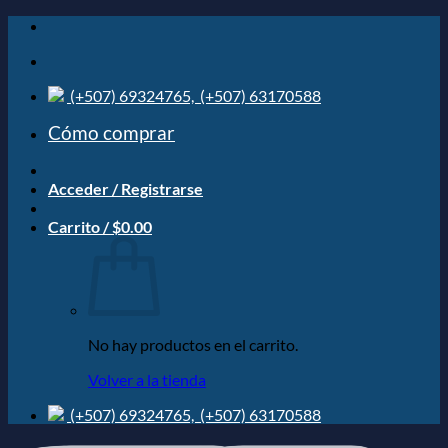
Saltar
al
contenido
(+507) 69324765,
(+507) 63170588
Cómo comprar
Acceder / Registrarse
Carrito /
$
0.00
No hay productos en el carrito.
Volver a la tienda
(+507) 69324765,
(+507) 63170588