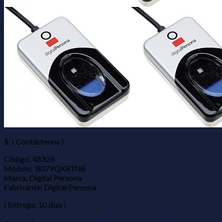
$: ( Contáctenos )
Código: 48326
Modelo: ‎ B07YQXXTNB
Marca: Digital Persona
Fabricante: Digital Persona
( Entrega: 10 días )