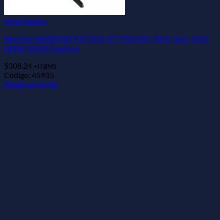
Vista Rápida
Monitor SAMSUNG F27T350, 27″ FHD IPS, 75Hz, 5ms, VGA,
HDMI, AMD FreeSync
$
308.24
+ITBMS
Código: 45935
Añadir al carrito