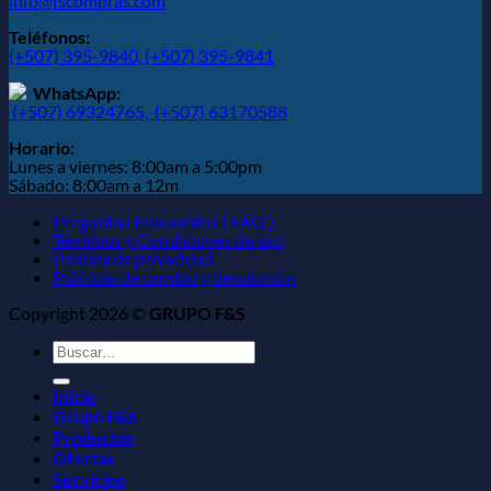
info@fscompras.com
Teléfonos:
(+507) 395-9840,
(+507) 395-9841
WhatsApp:
(+507) 69324765,
(+507) 63170588
Horario:
Lunes a viernes: 8:00am a 5:00pm
Sábado: 8:00am a 12m
Preguntas Frecuentes ( FAQ )
Términos y Condiciones de uso
Política de privacidad
Políticas de cambio y devolución
Copyright 2026 ©
GRUPO F&S
Buscar
por:
Inicio
Grupo F&S
Productos
Ofertas
Servicios