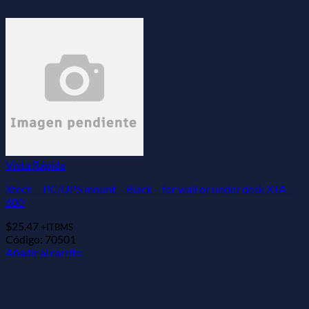
Vista Rápida
Xtech – PC/UPS mount – Black – for wall or under desk XTA-
600
$
25.47
+ITBMS
Código: 70501
Añadir al carrito