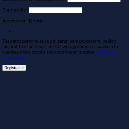
Obligatorio
Contraseña
*
Acceder con ID Social
Tus datos personales se utilizarán para procesar tu pedido,
mejorar tu experiencia en esta web, gestionar el acceso a tu
cuenta y otros propósitos descritos en nuestra
política de
privacidad
.
Registrarse