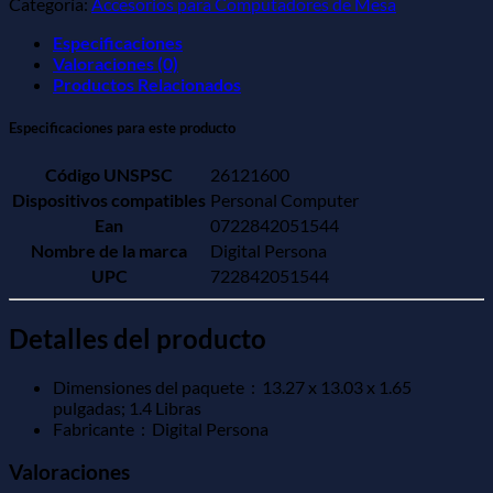
Categoría:
Accesorios para Computadores de Mesa
Especificaciones
Valoraciones (0)
Productos Relacionados
Especificaciones para este producto
Código UNSPSC
26121600
Dispositivos compatibles
Personal Computer
Ean
0722842051544
Nombre de la marca
Digital Persona
UPC
722842051544
Detalles del producto
Dimensiones del paquete ‏ : ‎
13.27 x 13.03 x 1.65
pulgadas; 1.4 Libras
Fabricante ‏ : ‎
Digital Persona
Valoraciones