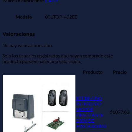
Marca o Fabricante
CAME
Modelo
001TOP-432EE
Valoraciones
No hay valoraciones aún.
Solo los usuarios registrados que hayan comprado este
producto pueden hacer una valoración.
Producto
Precio
KIT BK-USO
INTENSIVO |
MOTOR
$1077.82
DESLIZANTE
230V DE
HASTA 800KG