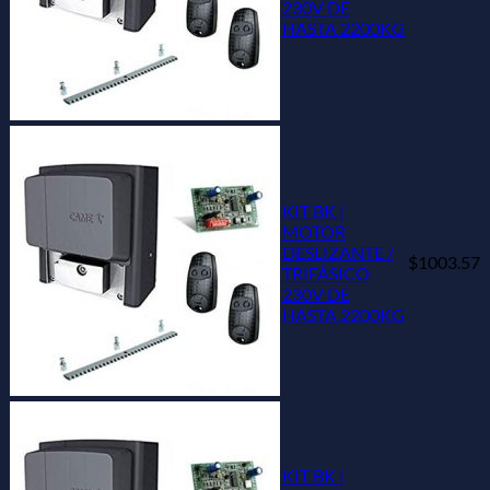
230V DE
HASTA 2200KG
KIT BK |
MOTOR
DESLIZANTE /
$1003.57
TRIFÁSICO
230V DE
HASTA 2200KG
KIT BK |