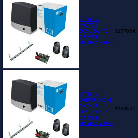
KIT BKV |
MOTOR
DESLIZANTE
$1570.84
230V DE
HASTA 2500KG
KIT BKV
001USU0033 |
MOTOR
$1286.47
DESLIZANTE
120V DE
HASTA 1500KG