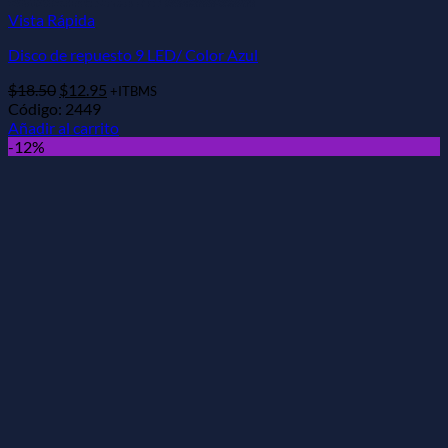
Vista Rápida
Disco de repuesto 9 LED/ Color Azul
El
El
$
18.50
$
12.95
+ITBMS
precio
precio
Código: 2449
original
actual
Añadir al carrito
era:
es:
-12%
$18.50.
$12.95.