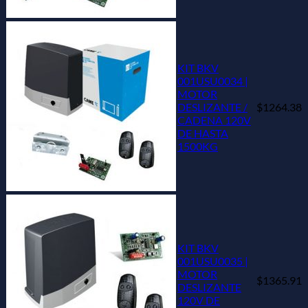
KIT BKV
001USU0034 |
MOTOR
DESLIZANTE /
$1264.38
CADENA 120V
DE HASTA
1500KG
KIT BKV
001USU0035 |
MOTOR
$1365.91
DESLIZANTE
120V DE