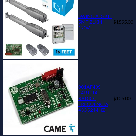
SWING ATS KIT
5MT ZLXM
$1595.03
120V
001AF43S |
TARJETA
RADIO-
$105.00
FRECUENCIA
433.92 MHZ