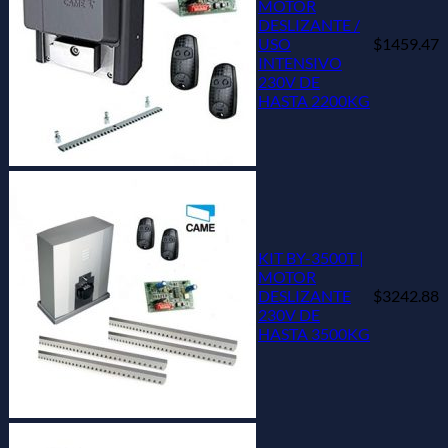
MOTOR
DESLIZANTE /
USO
$1459.47
INTENSIVO
230V DE
HASTA 2200KG
KIT BY-3500T |
MOTOR
DESLIZANTE
$3242.88
230V DE
HASTA 3500KG