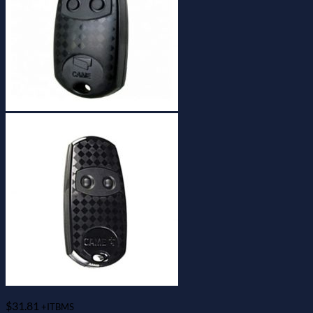
$
31.81
+ITBMS