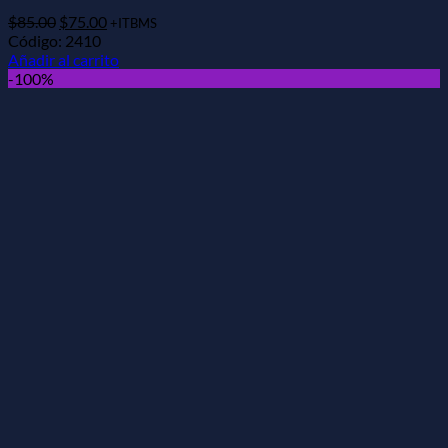
El
El
$
85.00
$
75.00
+ITBMS
precio
precio
Código: 2410
original
actual
Añadir al carrito
era:
es:
-100%
$85.00.
$75.00.