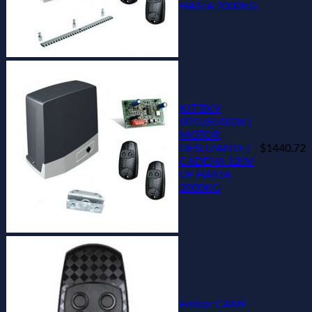
HASTA 2000KG
KIT BKV
001USU0036 |
MOTOR
DESLIZANTE /
$1440.72
CADENA 120V
DE HASTA
2000KG
Emisor CAME