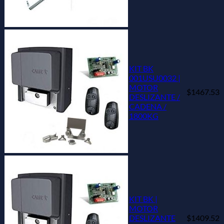
KIT BK
001USU0032 |
MOTOR
$1467.53
DESLIZANTE /
CADENA /
1800KG
KIT BK |
MOTOR
DESLIZANTE
$1409.52