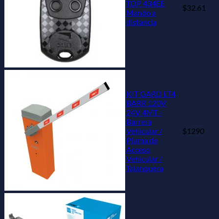
TOP 434EE
$32.61
Mando a
distancia
KIT GARD LT4
BARR 120V
24V 4MT -
Barrera
Vehicular /
$1290
Pluma de
Acceso
Vehicular /
Talanquera