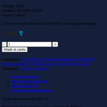
Código: 1991
Modelo: 001TOP-432EE
Marca: CAME
Control remoto bicanal 433.92 MHz con auto aprendizaje.
001TOP-
432EE
Añadir al carrito
|
EMISOR
Categorías:
ACCESORIOS PARA BARRERAS
,
BARRERAS
BICANAL
VEHICULARES
,
CONTROL DE ACCESO VEHICULAR
MULTIUSUARIOS
Etiquetas:
Ofertas
,
Rebajado
cantidad
Especificaciones
Información adicional
Valoraciones (0)
Productos Relacionados
Grado de protección (IP): 44
Para hojas de hasta 5m y peso máximo de 400 kg.