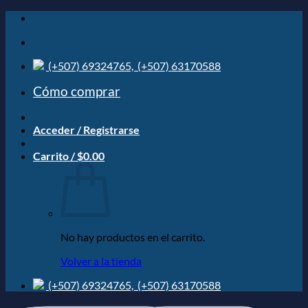
Saltar
al
contenido
(+507) 69324765,
(+507) 63170588
Cómo comprar
Acceder / Registrarse
Carrito /
$
0.00
No hay productos en el carrito.
Volver a la tienda
(+507) 69324765,
(+507) 63170588