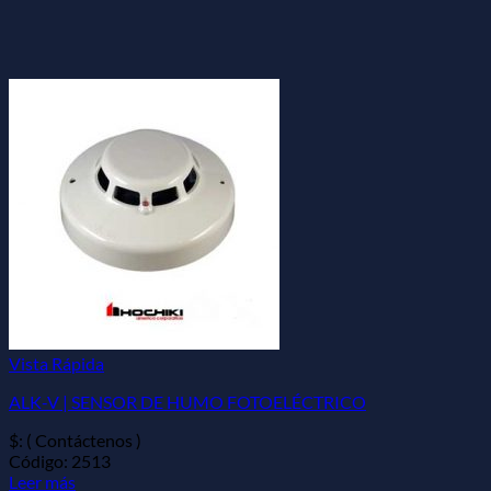
Vista Rápida
ALK-V | SENSOR DE HUMO FOTOELÉCTRICO
$: ( Contáctenos )
Código: 2513
Leer más