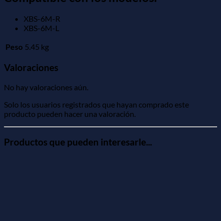
XBS-6M-R
XBS-6M-L
Peso
5.45 kg
Valoraciones
No hay valoraciones aún.
Solo los usuarios registrados que hayan comprado este
producto pueden hacer una valoración.
Productos que pueden interesarle...