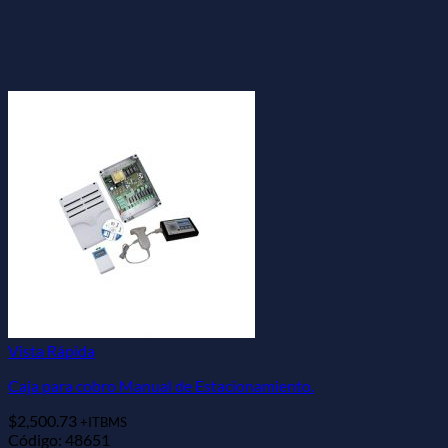
Vista Rápida
Caja para cobro Manual de Estacionamiento.
$
2,500.73
+ITBMS
Código: 48651