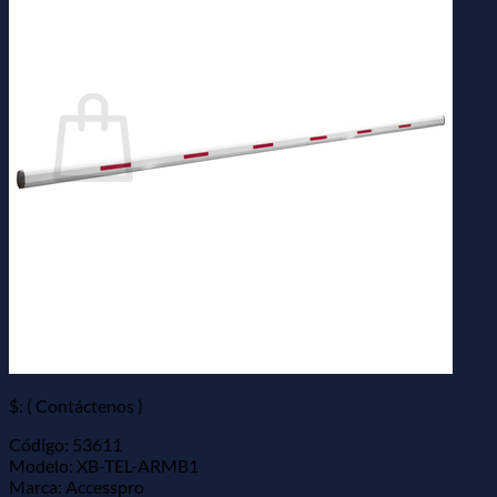
Buscar
por:
Carrito
No hay productos en el carrito.
Volver a la tienda
$: ( Contáctenos )
Código: 53611
Modelo: XB-TEL-ARMB1
Marca: Accesspro