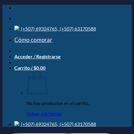
Saltar
al
contenido
(+507) 69324765,
(+507) 63170588
Cómo comprar
Acceder / Registrarse
Carrito /
$
0.00
No hay productos en el carrito.
Volver a la tienda
(+507) 69324765,
(+507) 63170588