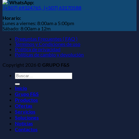
WhatsApp:
(+507) 69324765,
(+507) 63170588
Horario:
Lunes a viernes: 8:00am a 5:00pm
Sábado: 8:00am a 12m
Preguntas Frecuentes ( FAQ )
Términos y Condiciones de uso
Política de privacidad
Políticas de cambio y devolución
Copyright 2026 ©
GRUPO F&S
Buscar
por:
Inicio
Grupo F&S
Productos
Ofertas
Servicios
Soluciones
Noticias
Contactos