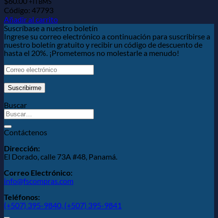
$
60.00
+ITBMS
Código: 47793
Añadir al carrito
Suscríbase a nuestro boletín
Ingrese su correo electrónico a continuación para suscribirse a
nuestro boletín gratuito y recibir un código de descuento de
hasta el 20%. ¡Prometemos no molestarle a menudo!
Buscar
Contáctenos
Dirección:
El Dorado, calle 73A #48, Panamá.
Correo Electrónico:
info@fscompras.com
Teléfonos:
(+507) 395-9840,
(+507) 395-9841